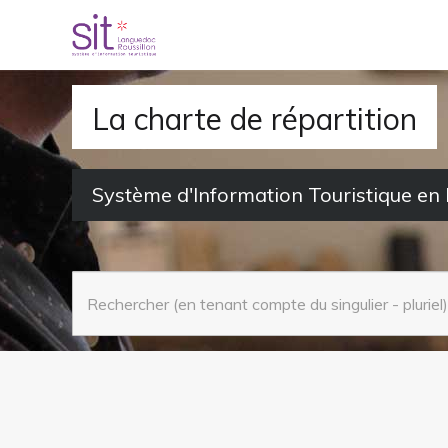
S
k
i
p
La charte de répartition
t
o
Système d'Information Touristique en
m
a
i
n
c
o
n
t
e