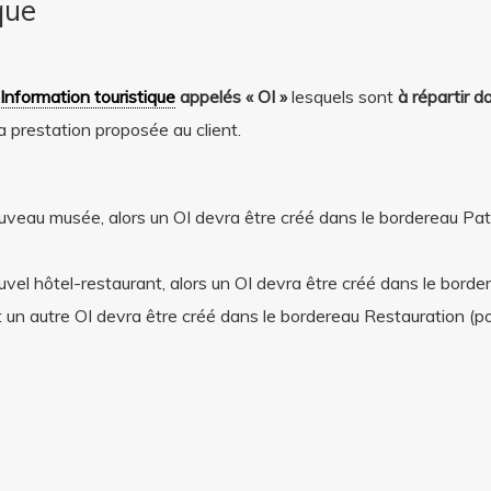
que
Information touristique
appelés « OI »
lesquels
sont
à répartir d
a prestation proposée au client.
n nouveau musée, alors un OI devra être créé dans le bordereau Pa
 nouvel hôtel-restaurant, alors un OI devra être créé dans le borde
t un autre OI devra être créé dans le bordereau Restauration (po