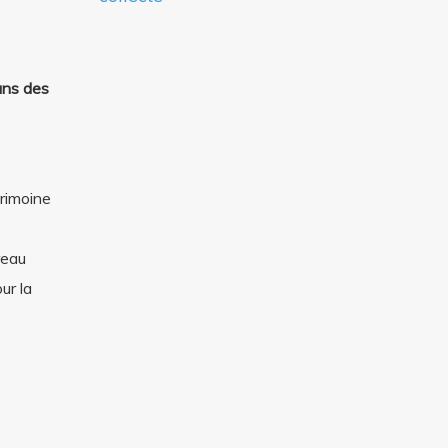
ans des
trimoine
reau
ur la