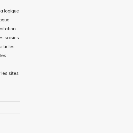
la logique
haque
oitation
s saisies.
rtir les
les
 les sites