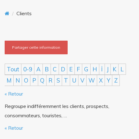
o
n
Clients
n
t
Partager cette information
Tout
0-9
A
B
C
D
E
F
G
H
İ
J
K
L
M
N
O
P
Q
R
S
T
U
V
W
X
Y
Z
« Retour
Regroupe indifféremment les clients, prospects,
consommateurs, touristes, …
« Retour