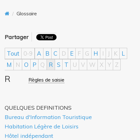
o
n
Glossaire
n
t
Partager
Tout
0-9
A
B
C
D
E
F
G
H
I
J
K
L
M
N
O
P
Q
R
S
T
U
V
W
X
Y
Z
R
Règles de saisie
QUELQUES DEFINITIONS
Bureau d'Information Touristique
Habitation Légère de Loisirs
Hôtel indépendant