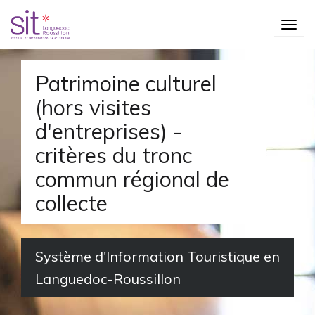
S
T
k
o
i
g
p
Patrimoine culturel
g
t
(hors visites
l
o
d'entreprises) -
e
m
critères du tronc
n
a
commun régional de
a
i
collecte
v
n
i
c
g
o
Système d'Information Touristique en
a
n
Languedoc-Roussillon
t
t
i
e