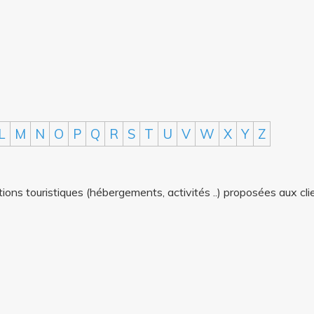
L
M
N
O
P
Q
R
S
T
U
V
W
X
Y
Z
ons touristiques (hébergements, activités ..) proposées aux cli