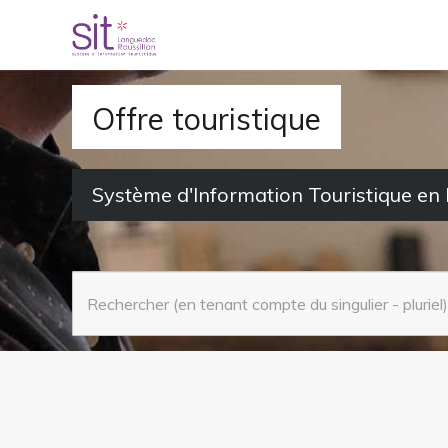
S
k
i
p
Offre touristique
t
o
Système d'Information Touristique en
m
a
i
n
c
o
n
t
e