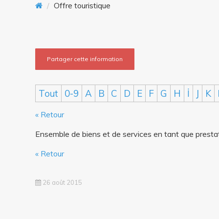
Offre touristique
n
t
Partager cette information
Tout
0-9
A
B
C
D
E
F
G
H
İ
J
K
« Retour
Ensemble de biens et de services en tant que prestati
« Retour
26 août 2015