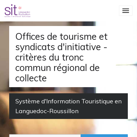
S
T
k
o
i
g
p
Offices de tourisme et
g
t
syndicats d'initiative -
l
o
critères du tronc
e
m
commun régional de
n
a
collecte
a
i
v
n
i
c
Système d'Information Touristique en
g
o
Languedoc-Roussillon
a
n
t
t
i
e