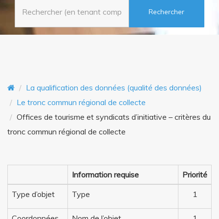
o
n
n
t
La qualification des données (qualité des données)
Le tronc commun régional de collecte
Offices de tourisme et syndicats d’initiative – critères du
tronc commun régional de collecte
Information requise
Priorité
Type d’objet
Type
1
Coordonnées
Nom de l’objet
1