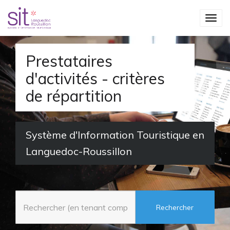
S
T
k
o
i
g
p
Prestataires
g
t
d'activités - critères
l
o
de répartition
e
m
n
a
a
i
Système d'Information Touristique en
v
n
Languedoc-Roussillon
i
c
g
o
a
n
t
t
i
e