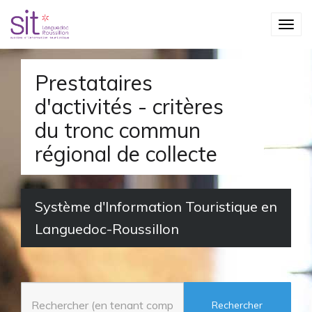
S
T
k
o
i
g
p
Prestataires
g
t
d'activités - critères
l
o
du tronc commun
e
m
régional de collecte
n
a
a
i
v
n
Système d'Information Touristique en
i
c
Languedoc-Roussillon
g
o
a
n
t
t
i
e