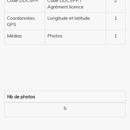
Code DDCSPP
Code DDCSPP /
2
Agrément licence
Coordonnées
Longitude et latitude
1
GPS
Médias
Photos
1
Nb de photos
5